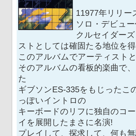
11977年リ
ソロ・デビュー
クルセイダーズ
ストとしては確固たる地位を得
このアルバムでアーティスト
そのアルバムの看板的楽曲で、
た
ギブソンES-335をもじった
っぽいイントロの
キーボードのリフに独自のコー
イを展開したまさに名演!
プレイして、探求して、何も無