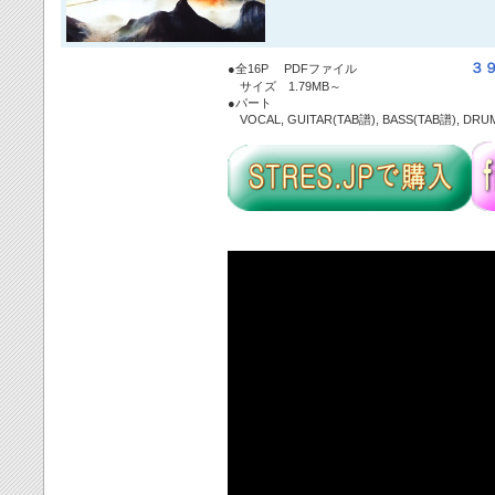
３
●全16P PDFファイル
サイズ 1.79MB～
●パート
VOCAL, GUITAR(TAB譜), BASS(TAB譜), DRU